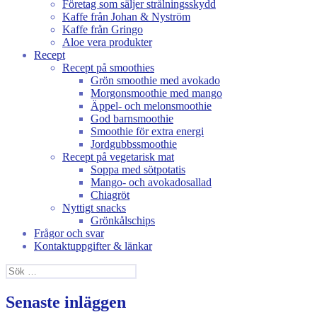
Företag som säljer strålningsskydd
Kaffe från Johan & Nyström
Kaffe från Gringo
Aloe vera produkter
Recept
Recept på smoothies
Grön smoothie med avokado
Morgonsmoothie med mango
Äppel- och melonsmoothie
God barnsmoothie
Smoothie för extra energi
Jordgubbssmoothie
Recept på vegetarisk mat
Soppa med sötpotatis
Mango- och avokadosallad
Chiagröt
Nyttigt snacks
Grönkålschips
Frågor och svar
Kontaktuppgifter & länkar
Sök
efter:
Senaste inläggen