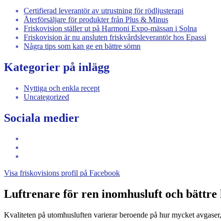
Certifierad leverantör av utrustning för rödljusterapi
Återförsäljare för produkter från Plus & Minus
Friskovision ställer ut på Harmoni Expo-mässan i Solna
Friskovision är nu ansluten friskvårdsleverantör hos Epassi
Några tips som kan ge en bättre sömn
Kategorier på inlägg
Nyttiga och enkla recept
Uncategorized
Sociala medier
Visa
friskovisions
Visa
profil
friskovision1s
Visa
på
profil
115039103305145082188s
Visa friskovisions profil på Facebook
Facebook
på
profil
Instagram
på
Google+
Luftrenare för ren inomhusluft och bättre 
Kvaliteten på utomhusluften varierar beroende på hur mycket avgaser, i