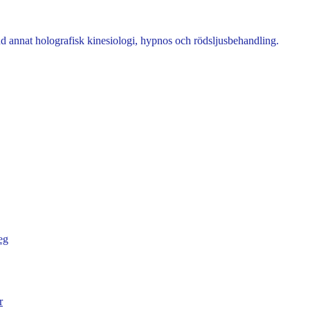
nd annat holografisk kinesiologi, hypnos och rödsljusbehandling.
eg
r