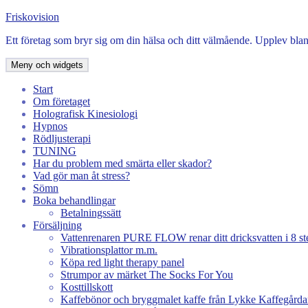
Hoppa
Friskovision
till
Ett företag som bryr sig om din hälsa och ditt välmående. Upplev bla
innehåll
Meny och widgets
Start
Om företaget
Holografisk Kinesiologi
Hypnos
Rödljusterapi
TUNING
Har du problem med smärta eller skador?
Vad gör man åt stress?
Sömn
Boka behandlingar
Betalningssätt
Försäljning
Vattenrenaren PURE FLOW renar ditt dricksvatten i 8 st
Vibrationsplattor m.m.
Köpa red light therapy panel
Strumpor av märket The Socks For You
Kosttillskott
Kaffebönor och bryggmalet kaffe från Lykke Kaffegårda