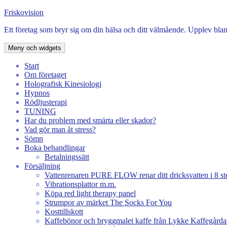
Hoppa
Friskovision
till
Ett företag som bryr sig om din hälsa och ditt välmående. Upplev bla
innehåll
Meny och widgets
Start
Om företaget
Holografisk Kinesiologi
Hypnos
Rödljusterapi
TUNING
Har du problem med smärta eller skador?
Vad gör man åt stress?
Sömn
Boka behandlingar
Betalningssätt
Försäljning
Vattenrenaren PURE FLOW renar ditt dricksvatten i 8 st
Vibrationsplattor m.m.
Köpa red light therapy panel
Strumpor av märket The Socks For You
Kosttillskott
Kaffebönor och bryggmalet kaffe från Lykke Kaffegårda