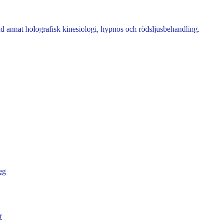
nd annat holografisk kinesiologi, hypnos och rödsljusbehandling.
eg
r