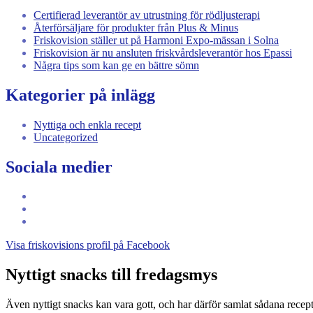
Certifierad leverantör av utrustning för rödljusterapi
Återförsäljare för produkter från Plus & Minus
Friskovision ställer ut på Harmoni Expo-mässan i Solna
Friskovision är nu ansluten friskvårdsleverantör hos Epassi
Några tips som kan ge en bättre sömn
Kategorier på inlägg
Nyttiga och enkla recept
Uncategorized
Sociala medier
Visa
friskovisions
Visa
profil
friskovision1s
Visa
på
profil
115039103305145082188s
Visa friskovisions profil på Facebook
Facebook
på
profil
Instagram
på
Google+
Nyttigt snacks till fredagsmys
Även nyttigt snacks kan vara gott, och har därför samlat sådana rece