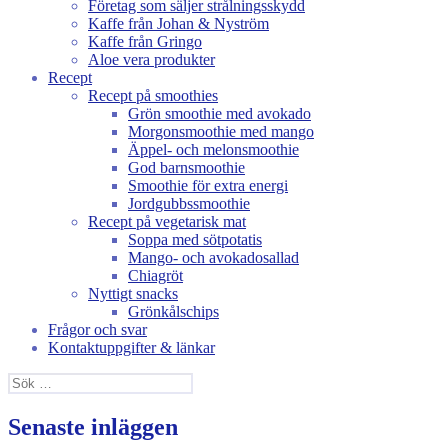
Företag som säljer strålningsskydd
Kaffe från Johan & Nyström
Kaffe från Gringo
Aloe vera produkter
Recept
Recept på smoothies
Grön smoothie med avokado
Morgonsmoothie med mango
Äppel- och melonsmoothie
God barnsmoothie
Smoothie för extra energi
Jordgubbssmoothie
Recept på vegetarisk mat
Soppa med sötpotatis
Mango- och avokadosallad
Chiagröt
Nyttigt snacks
Grönkålschips
Frågor och svar
Kontaktuppgifter & länkar
Sök
efter:
Senaste inläggen