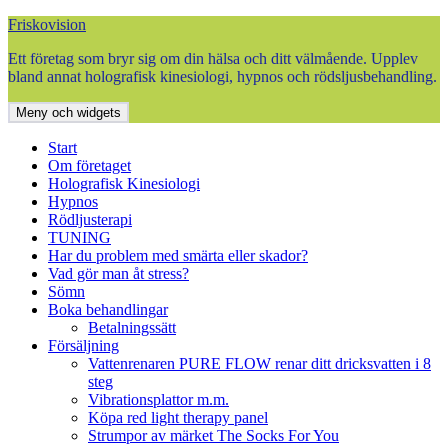
Hoppa
Friskovision
till
Ett företag som bryr sig om din hälsa och ditt välmående. Upplev
innehåll
bland annat holografisk kinesiologi, hypnos och rödsljusbehandling.
Meny och widgets
Start
Om företaget
Holografisk Kinesiologi
Hypnos
Rödljusterapi
TUNING
Har du problem med smärta eller skador?
Vad gör man åt stress?
Sömn
Boka behandlingar
Betalningssätt
Försäljning
Vattenrenaren PURE FLOW renar ditt dricksvatten i 8
steg
Vibrationsplattor m.m.
Köpa red light therapy panel
Strumpor av märket The Socks For You