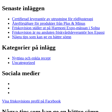
efter:
Senaste inläggen
Certifierad leverantör av utrustning för rödljusterapi
Återförsäljare för produkter från Plus & Minus
Friskovision ställer ut på Harmoni Expo-mässan i Solna
Friskovision är nu ansluten friskvårdsleverantör hos Epassi
Några tips som kan ge en bättre sömn
Kategorier på inlägg
Nyttiga och enkla recept
Uncategorized
Sociala medier
Visa
friskovisions
Visa
profil
friskovision1s
Visa
på
profil
115039103305145082188s
Visa friskovisions profil på Facebook
Facebook
på
profil
Instagram
på
Google+
Några tips som kan ge en bättre sömn