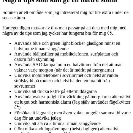
Sömnen är ett område som jag intresserat mig för lite extra under de
senaste åren.
Har egentligen massor av tips men passar på att dela med mig med
några av de tips som jag tycker har fungerat bra för mig 🙂.
Använda blue och green light blocker-glasögon minst en
halvtimme innan sänggående
Använda blåljusfilter på mobiltelefonen, surfplattan och
datorn från skymning
Använda SAD-lampa inom en halvtimme från det att man
vaknar varje morgon (när det är mörkt på morgnarna)
Undvika mobiltelefoner i sovrummet och helst använda
strålskydd på router och helst ha den en bra bit från
sovrummet
Undvika att dricka kaffe på eftermiddagarna
Använda wake-up-light för väckning på morgnarna alternativt
ett lugnt och harmoniskt alarm (Jag själv använder fågelkvitter
🙂)
Försöka att lägga sig men även vakna ungefär samma tid varje
dag för att undvika jetleg
Undvika att äta ca 3 timmar innan sänggående
Göra olika andningsövningar (helst dagligen) alternativt