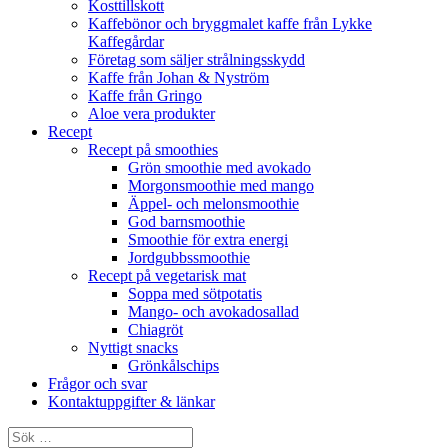
Kosttillskott
Kaffebönor och bryggmalet kaffe från Lykke
Kaffegårdar
Företag som säljer strålningsskydd
Kaffe från Johan & Nyström
Kaffe från Gringo
Aloe vera produkter
Recept
Recept på smoothies
Grön smoothie med avokado
Morgonsmoothie med mango
Äppel- och melonsmoothie
God barnsmoothie
Smoothie för extra energi
Jordgubbssmoothie
Recept på vegetarisk mat
Soppa med sötpotatis
Mango- och avokadosallad
Chiagröt
Nyttigt snacks
Grönkålschips
Frågor och svar
Kontaktuppgifter & länkar
Sök