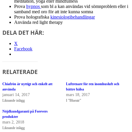
meditation, yoga eller mindfulness
Prova
hypnos
som bl a kan användas vid sömnproblem eller i
samband med oro för att inte kunna somna
Prova holografiska
kinesiologibehandlingar
Använda red light therapy
DELA DET HÄR:
X
Facebook
RELATERADE
Chiafrön är nyttigt och enkelt att
Luftrenare för ren inomhusluft och
använda
bättre hälsa
januari 14, 2017
mars 18, 2017
Liknande inlägg
I ”Blueair”
Nöjdkundgaranti på Forevers
produkter
mars 2, 2018
Liknande inlägg